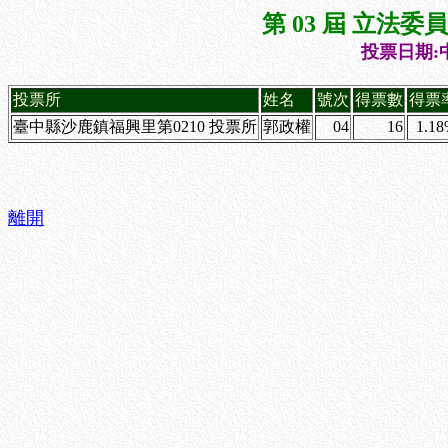
第 03 屆 立法
投票日期:中
投票所
姓名
號次
得票數
得票
臺中縣沙鹿鎮福興里第0210 投票所
郭政權
04
16
1.1
離開