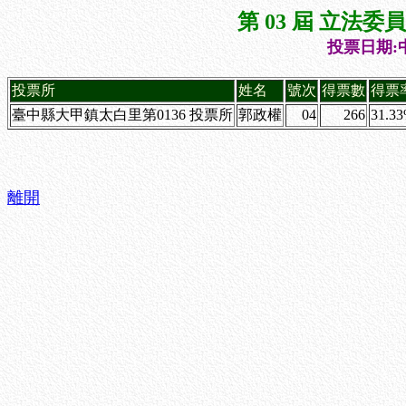
第 03 屆 立法
投票日期:中
投票所
姓名
號次
得票數
得票
臺中縣大甲鎮太白里第0136 投票所
郭政權
04
266
31.3
離開