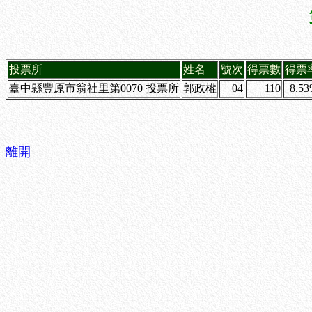
投票所
姓名
號次
得票數
得票
臺中縣豐原市翁社里第0070 投票所
郭政權
04
110
8.5
離開