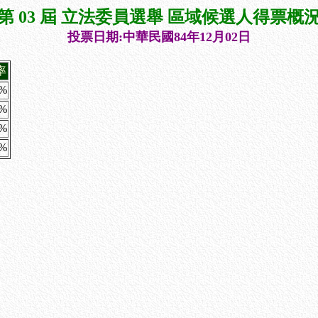
第 03 屆 立法委員選舉 區域候選人得票概
投票日期:中華民國84年12月02日
率
1%
9%
6%
6%