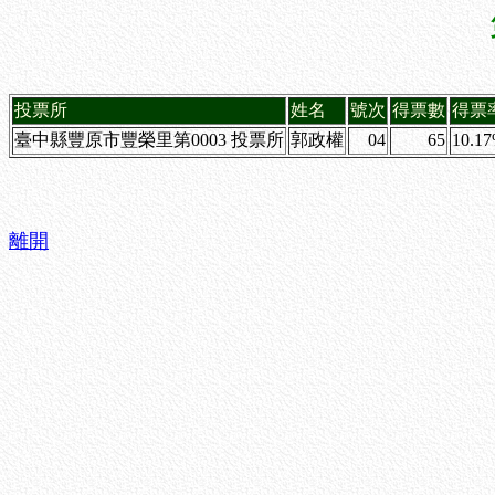
投票所
姓名
號次
得票數
得票
臺中縣豐原市豐榮里第0003 投票所
郭政權
04
65
10.1
離開