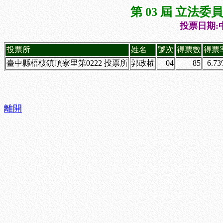
第 03 屆 立法
投票日期:中
投票所
姓名
號次
得票數
得票
臺中縣梧棲鎮頂寮里第0222 投票所
郭政權
04
85
6.7
離開