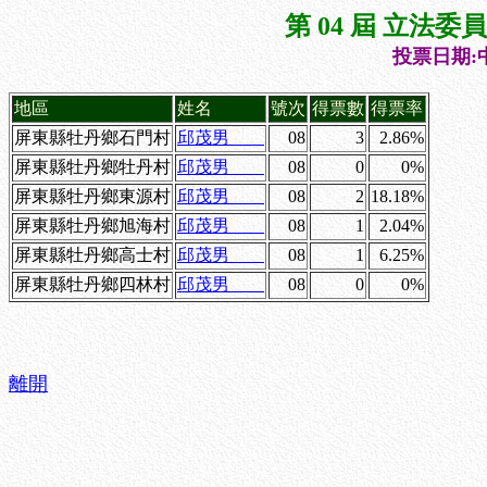
第 04 屆 立法
投票日期:中
地區
姓名
號次
得票數
得票率
屏東縣牡丹鄉石門村
邱茂男
08
3
2.86%
屏東縣牡丹鄉牡丹村
邱茂男
08
0
0%
屏東縣牡丹鄉東源村
邱茂男
08
2
18.18%
屏東縣牡丹鄉旭海村
邱茂男
08
1
2.04%
屏東縣牡丹鄉高士村
邱茂男
08
1
6.25%
屏東縣牡丹鄉四林村
邱茂男
08
0
0%
離開