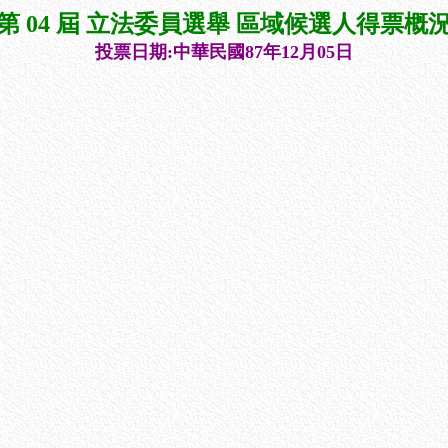
第 04 屆 立法委員選舉 區域候選人得票概
投票日期:中華民國87年12月05日