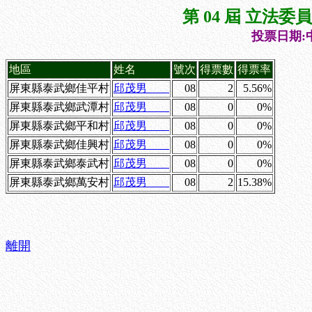
第 04 屆 立法
投票日期:中
地區
姓名
號次
得票數
得票率
屏東縣泰武鄉佳平村
邱茂男
08
2
5.56%
屏東縣泰武鄉武潭村
邱茂男
08
0
0%
屏東縣泰武鄉平和村
邱茂男
08
0
0%
屏東縣泰武鄉佳興村
邱茂男
08
0
0%
屏東縣泰武鄉泰武村
邱茂男
08
0
0%
屏東縣泰武鄉萬安村
邱茂男
08
2
15.38%
離開