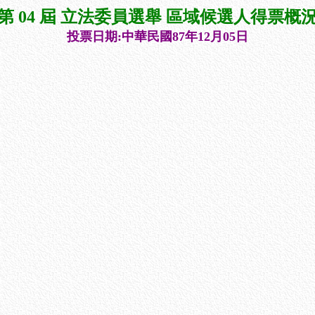
第 04 屆 立法委員選舉 區域候選人得票概
投票日期:中華民國87年12月05日