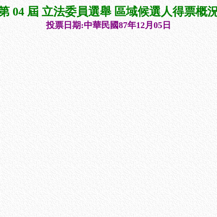
第 04 屆 立法委員選舉 區域候選人得票概
投票日期:中華民國87年12月05日