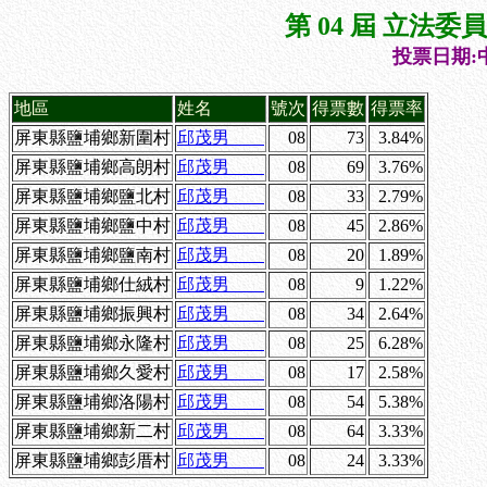
第 04 屆 立法
投票日期:中
地區
姓名
號次
得票數
得票率
屏東縣鹽埔鄉新圍村
邱茂男
08
73
3.84%
屏東縣鹽埔鄉高朗村
邱茂男
08
69
3.76%
屏東縣鹽埔鄉鹽北村
邱茂男
08
33
2.79%
屏東縣鹽埔鄉鹽中村
邱茂男
08
45
2.86%
屏東縣鹽埔鄉鹽南村
邱茂男
08
20
1.89%
屏東縣鹽埔鄉仕絨村
邱茂男
08
9
1.22%
屏東縣鹽埔鄉振興村
邱茂男
08
34
2.64%
屏東縣鹽埔鄉永隆村
邱茂男
08
25
6.28%
屏東縣鹽埔鄉久愛村
邱茂男
08
17
2.58%
屏東縣鹽埔鄉洛陽村
邱茂男
08
54
5.38%
屏東縣鹽埔鄉新二村
邱茂男
08
64
3.33%
屏東縣鹽埔鄉彭厝村
邱茂男
08
24
3.33%