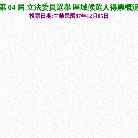
第 04 屆 立法委員選舉 區域候選人得票概
投票日期:中華民國87年12月05日