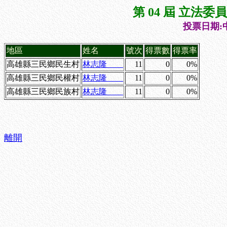
第 04 屆 立法
投票日期:中
地區
姓名
號次
得票數
得票率
高雄縣三民鄉民生村
林志隆
11
0
0%
高雄縣三民鄉民權村
林志隆
11
0
0%
高雄縣三民鄉民族村
林志隆
11
0
0%
離開