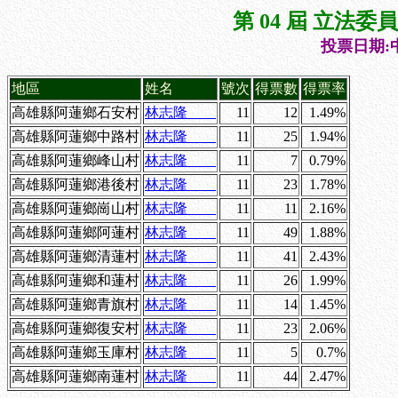
第 04 屆 立法
投票日期:中
地區
姓名
號次
得票數
得票率
高雄縣阿蓮鄉石安村
林志隆
11
12
1.49%
高雄縣阿蓮鄉中路村
林志隆
11
25
1.94%
高雄縣阿蓮鄉峰山村
林志隆
11
7
0.79%
高雄縣阿蓮鄉港後村
林志隆
11
23
1.78%
高雄縣阿蓮鄉崗山村
林志隆
11
11
2.16%
高雄縣阿蓮鄉阿蓮村
林志隆
11
49
1.88%
高雄縣阿蓮鄉清蓮村
林志隆
11
41
2.43%
高雄縣阿蓮鄉和蓮村
林志隆
11
26
1.99%
高雄縣阿蓮鄉青旗村
林志隆
11
14
1.45%
高雄縣阿蓮鄉復安村
林志隆
11
23
2.06%
高雄縣阿蓮鄉玉庫村
林志隆
11
5
0.7%
高雄縣阿蓮鄉南蓮村
林志隆
11
44
2.47%