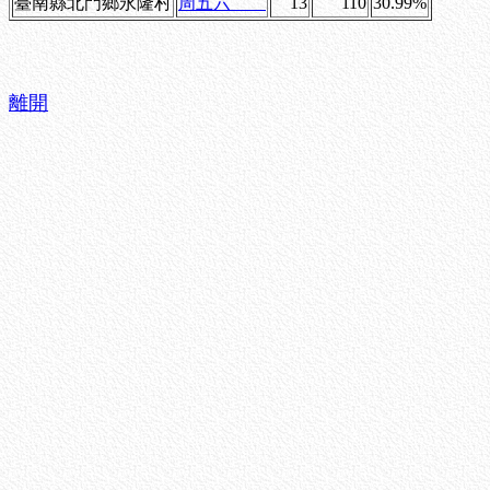
臺南縣北門鄉永隆村
周五六
13
110
30.99%
離開