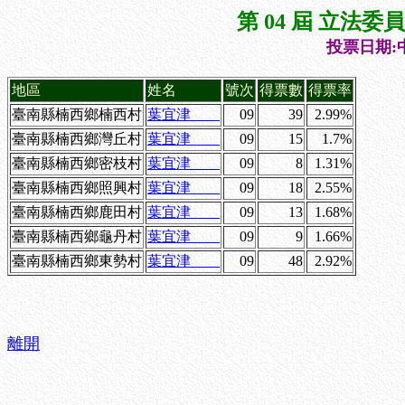
第 04 屆 立法
投票日期:中
地區
姓名
號次
得票數
得票率
臺南縣楠西鄉楠西村
葉宜津
09
39
2.99%
臺南縣楠西鄉灣丘村
葉宜津
09
15
1.7%
臺南縣楠西鄉密枝村
葉宜津
09
8
1.31%
臺南縣楠西鄉照興村
葉宜津
09
18
2.55%
臺南縣楠西鄉鹿田村
葉宜津
09
13
1.68%
臺南縣楠西鄉龜丹村
葉宜津
09
9
1.66%
臺南縣楠西鄉東勢村
葉宜津
09
48
2.92%
離開