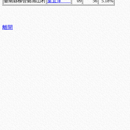
臺南縣柳營鄉旭山村
葉宜津
09
56
5.18%
離開