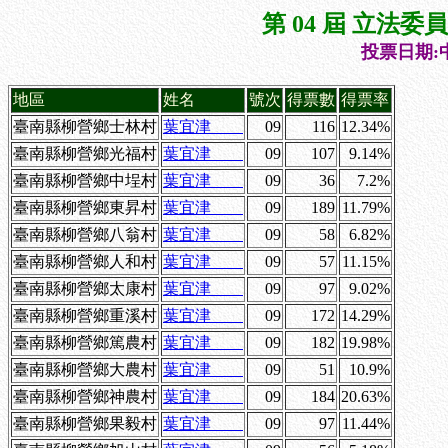
第 04 屆 立法
投票日期:中
地區
姓名
號次
得票數
得票率
臺南縣柳營鄉士林村
葉宜津
09
116
12.34%
臺南縣柳營鄉光福村
葉宜津
09
107
9.14%
臺南縣柳營鄉中埕村
葉宜津
09
36
7.2%
臺南縣柳營鄉東昇村
葉宜津
09
189
11.79%
臺南縣柳營鄉八翁村
葉宜津
09
58
6.82%
臺南縣柳營鄉人和村
葉宜津
09
57
11.15%
臺南縣柳營鄉太康村
葉宜津
09
97
9.02%
臺南縣柳營鄉重溪村
葉宜津
09
172
14.29%
臺南縣柳營鄉篤農村
葉宜津
09
182
19.98%
臺南縣柳營鄉大農村
葉宜津
09
51
10.9%
臺南縣柳營鄉神農村
葉宜津
09
184
20.63%
臺南縣柳營鄉果毅村
葉宜津
09
97
11.44%