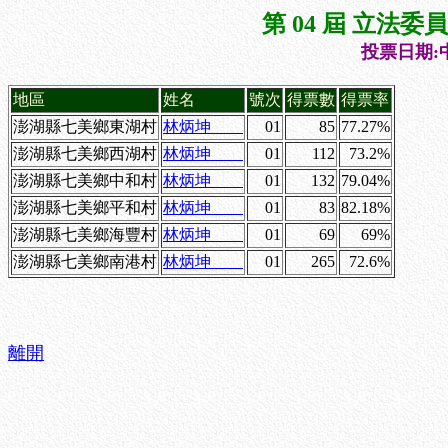
第 04 屆 立法
投票日期:中
地區
姓名
號次
得票數
得票率
澎湖縣七美鄉東湖村
林炳坤
01
85
77.27%
澎湖縣七美鄉西湖村
林炳坤
01
112
73.2%
澎湖縣七美鄉中和村
林炳坤
01
132
79.04%
澎湖縣七美鄉平和村
林炳坤
01
83
82.18%
澎湖縣七美鄉海豐村
林炳坤
01
69
69%
澎湖縣七美鄉南港村
林炳坤
01
265
72.6%
離開