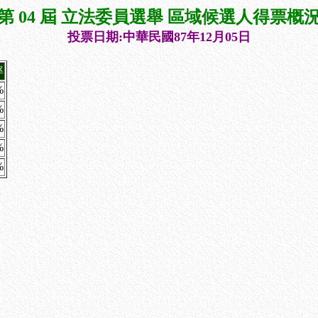
第 04 屆 立法委員選舉 區域候選人得票概
投票日期:中華民國87年12月05日
率
%
%
%
%
%