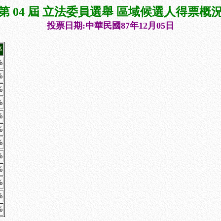
第 04 屆 立法委員選舉 區域候選人得票概
投票日期:中華民國87年12月05日
率
%
%
%
%
%
%
%
%
%
%
%
%