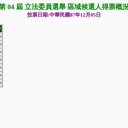
第 04 屆 立法委員選舉 區域候選人得票概
投票日期:中華民國87年12月05日
率
%
%
%
%
%
%
%