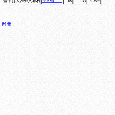
臺中縣大雅鄉文雅村
張文儀
09
133
5.08%
離開