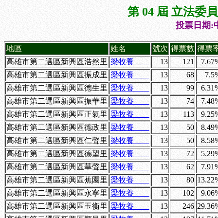
第 04 屆 立法
投票日期:中
地區
姓名
號次
得票數
得票
高雄市第二選區新興區浩然里
梁牧養
13
121
7.67
高雄市第二選區新興區振成里
梁牧養
13
68
7.5
高雄市第二選區新興區德生里
梁牧養
13
99
6.31
高雄市第二選區新興區振華里
梁牧養
13
74
7.48
高雄市第二選區新興區正氣里
梁牧養
13
113
9.25
高雄市第二選區新興區德政里
梁牧養
13
50
8.49
高雄市第二選區新興區仁聲里
梁牧養
13
50
8.58
高雄市第二選區新興區德望里
梁牧養
13
72
5.29
高雄市第二選區新興區華聲里
梁牧養
13
62
7.91
高雄市第二選區新興區蕉園里
梁牧養
13
80
13.22
高雄市第二選區新興區永寧里
梁牧養
13
102
9.06
高雄市第二選區新興區玉衡里
梁牧養
13
246
29.36