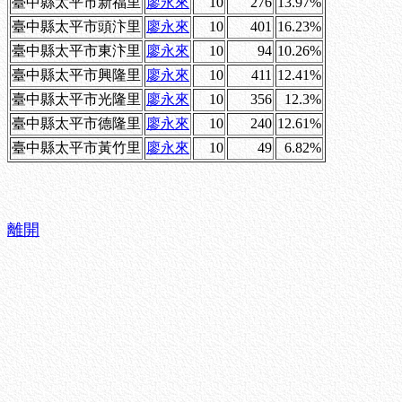
臺中縣太平市新福里
廖永來
10
276
13.97%
臺中縣太平市頭汴里
廖永來
10
401
16.23%
臺中縣太平市東汴里
廖永來
10
94
10.26%
臺中縣太平市興隆里
廖永來
10
411
12.41%
臺中縣太平市光隆里
廖永來
10
356
12.3%
臺中縣太平市德隆里
廖永來
10
240
12.61%
臺中縣太平市黃竹里
廖永來
10
49
6.82%
離開