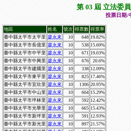
第 03 屆 立法
投票日期:中
地區
姓名
號次
得票數
得票率
臺中縣太平市太平里
廖永來
10
648
19.82%
臺中縣太平市長億里
廖永來
10
538
15.69%
臺中縣太平市中平里
廖永來
10
671
19.03%
臺中縣太平市中興里
廖永來
10
676
20.6%
臺中縣太平市建國里
廖永來
10
338
12.09%
臺中縣太平市東平里
廖永來
10
825
17.46%
臺中縣太平市宜欣里
廖永來
10
1306
20.95%
臺中縣太平市中山里
廖永來
10
604
15.29%
臺中縣太平市坪林里
廖永來
10
592
12.42%
臺中縣太平市光華里
廖永來
10
665
15.43%
臺中縣太平市新坪里
廖永來
10
591
12.93%
臺中縣太平市新光里
廖永來
10
897
21.57%