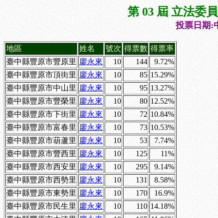
第 03 屆 立法
投票日期:中
地區
姓名
號次
得票數
得票率
臺中縣豐原市豐原里
廖永來
10
144
9.72%
臺中縣豐原市頂街里
廖永來
10
85
15.29%
臺中縣豐原市中山里
廖永來
10
95
13.27%
臺中縣豐原市豐榮里
廖永來
10
80
12.52%
臺中縣豐原市下街里
廖永來
10
72
10.84%
臺中縣豐原市富春里
廖永來
10
73
10.53%
臺中縣豐原市葫蘆里
廖永來
10
53
7.74%
臺中縣豐原市豐西里
廖永來
10
125
11%
臺中縣豐原市西安里
廖永來
10
295
9.14%
臺中縣豐原市西勢里
廖永來
10
131
8.58%
臺中縣豐原市東勢里
廖永來
10
170
16.9%
臺中縣豐原市民生里
廖永來
10
110
14.18%