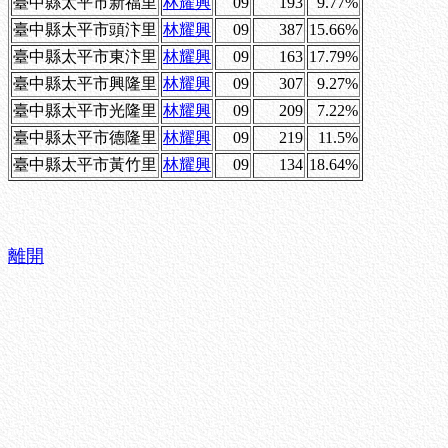
臺中縣太平市新福里
林耀興
09
193
9.77%
臺中縣太平市頭汴里
林耀興
09
387
15.66%
臺中縣太平市東汴里
林耀興
09
163
17.79%
臺中縣太平市興隆里
林耀興
09
307
9.27%
臺中縣太平市光隆里
林耀興
09
209
7.22%
臺中縣太平市德隆里
林耀興
09
219
11.5%
臺中縣太平市黃竹里
林耀興
09
134
18.64%
離開