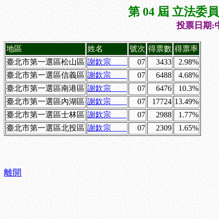
第 04 屆 立法
投票日期:中
地區
姓名
號次
得票數
得票率
臺北市第一選區松山區
謝欽宗
07
3433
2.98%
臺北市第一選區信義區
謝欽宗
07
6488
4.68%
臺北市第一選區南港區
謝欽宗
07
6476
10.3%
臺北市第一選區內湖區
謝欽宗
07
17724
13.49%
臺北市第一選區士林區
謝欽宗
07
2988
1.77%
臺北市第一選區北投區
謝欽宗
07
2309
1.65%
離開