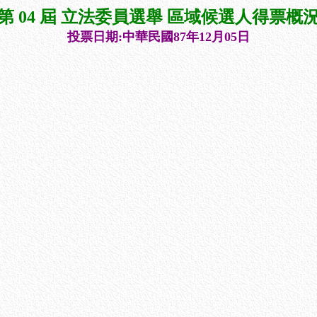
第 04 屆 立法委員選舉 區域候選人得票概
投票日期:中華民國87年12月05日