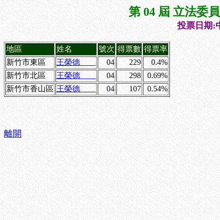
第 04 屆 立法
投票日期:中
地區
姓名
號次
得票數
得票率
新竹市東區
王榮德
04
229
0.4%
新竹市北區
王榮德
04
298
0.69%
新竹市香山區
王榮德
04
107
0.54%
離開