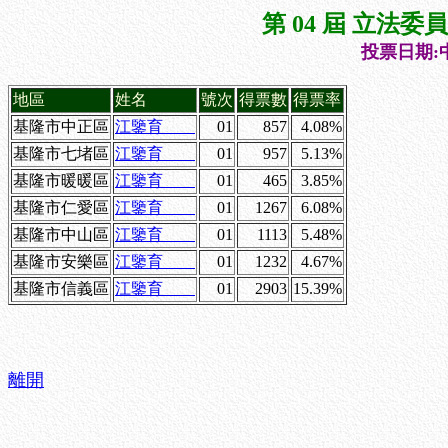
第 04 屆 立法
投票日期:中
地區
姓名
號次
得票數
得票率
基隆市中正區
江鑒育
01
857
4.08%
基隆市七堵區
江鑒育
01
957
5.13%
基隆市暖暖區
江鑒育
01
465
3.85%
基隆市仁愛區
江鑒育
01
1267
6.08%
基隆市中山區
江鑒育
01
1113
5.48%
基隆市安樂區
江鑒育
01
1232
4.67%
基隆市信義區
江鑒育
01
2903
15.39%
離開