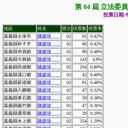
第 04 屆 立法
投票日期:中
地區
姓名
號次
得票數
得票率
嘉義縣太保市
陳建瑋
02
65
0.42%
嘉義縣朴子市
陳建瑋
02
86
0.42%
嘉義縣布袋鎮
陳建瑋
02
80
0.48%
嘉義縣大林鎮
陳建瑋
02
143
0.8%
嘉義縣民雄鄉
陳建瑋
02
294
0.89%
嘉義縣溪口鄉
陳建瑋
02
42
0.48%
嘉義縣新港鄉
陳建瑋
02
81
0.48%
嘉義縣六腳鄉
陳建瑋
02
47
0.32%
嘉義縣東石鄉
陳建瑋
02
59
0.38%
嘉義縣義竹鄉
陳建瑋
02
47
0.36%
嘉義縣鹿草鄉
陳建瑋
02
29
0.29%
嘉義縣水上鄉
陳建瑋
02
354
1.29%