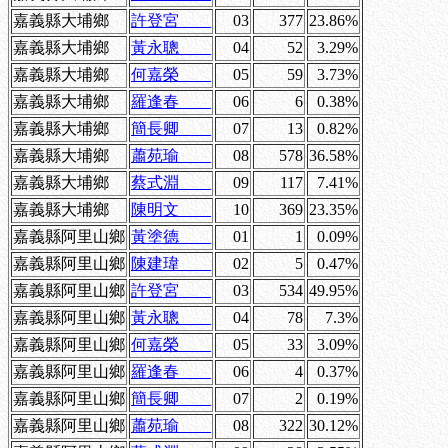
嘉義縣大埔鄉
許登宮
03
377
23.86%
嘉義縣大埔鄉
黃永聰
04
52
3.29%
嘉義縣大埔鄉
何嘉榮
05
59
3.73%
嘉義縣大埔鄉
羅逢春
06
6
0.38%
嘉義縣大埔鄉
簡長卿
07
13
0.82%
嘉義縣大埔鄉
蕭苑瑜
08
578
36.58%
嘉義縣大埔鄉
蔡式淵
09
117
7.41%
嘉義縣大埔鄉
陳明文
10
369
23.35%
嘉義縣阿里山鄉
黃塗德
01
1
0.09%
嘉義縣阿里山鄉
陳建瑋
02
5
0.47%
嘉義縣阿里山鄉
許登宮
03
534
49.95%
嘉義縣阿里山鄉
黃永聰
04
78
7.3%
嘉義縣阿里山鄉
何嘉榮
05
33
3.09%
嘉義縣阿里山鄉
羅逢春
06
4
0.37%
嘉義縣阿里山鄉
簡長卿
07
2
0.19%
嘉義縣阿里山鄉
蕭苑瑜
08
322
30.12%