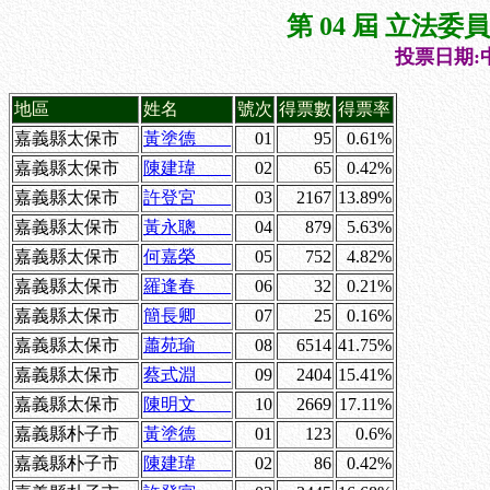
第 04 屆 立法
投票日期:中
地區
姓名
號次
得票數
得票率
嘉義縣太保市
黃塗德
01
95
0.61%
嘉義縣太保市
陳建瑋
02
65
0.42%
嘉義縣太保市
許登宮
03
2167
13.89%
嘉義縣太保市
黃永聰
04
879
5.63%
嘉義縣太保市
何嘉榮
05
752
4.82%
嘉義縣太保市
羅逢春
06
32
0.21%
嘉義縣太保市
簡長卿
07
25
0.16%
嘉義縣太保市
蕭苑瑜
08
6514
41.75%
嘉義縣太保市
蔡式淵
09
2404
15.41%
嘉義縣太保市
陳明文
10
2669
17.11%
嘉義縣朴子市
黃塗德
01
123
0.6%
嘉義縣朴子市
陳建瑋
02
86
0.42%