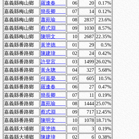
嘉義縣梅山鄉
羅逢春
06
20
0.17%
嘉義縣梅山鄉
簡長卿
07
14
0.12%
嘉義縣梅山鄉
蕭苑瑜
08
2837
23.6%
嘉義縣梅山鄉
蔡式淵
09
1030
8.57%
嘉義縣梅山鄉
陳明文
10
2687
22.35%
嘉義縣番路鄉
黃塗德
01
29
0.5%
嘉義縣番路鄉
陳建瑋
02
24
0.42%
嘉義縣番路鄉
許登宮
03
1499
26.02%
嘉義縣番路鄉
黃永聰
04
327
5.68%
嘉義縣番路鄉
何嘉榮
05
605
10.5%
嘉義縣番路鄉
羅逢春
06
27
0.47%
嘉義縣番路鄉
簡長卿
07
11
0.19%
嘉義縣番路鄉
蕭苑瑜
08
1444
25.07%
嘉義縣番路鄉
蔡式淵
09
717
12.45%
嘉義縣番路鄉
陳明文
10
1078
18.71%
嘉義縣大埔鄉
黃塗德
01
3
0.19%
嘉義縣大埔鄉
陳建瑋
02
6
0.38%