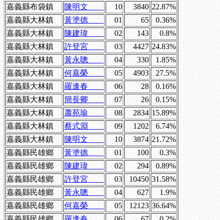
嘉義縣布袋鎮
陳明文
10
3840
22.87%
嘉義縣大林鎮
黃塗德
01
65
0.36%
嘉義縣大林鎮
陳建瑋
02
143
0.8%
嘉義縣大林鎮
許登宮
03
4427
24.83%
嘉義縣大林鎮
黃永聰
04
330
1.85%
嘉義縣大林鎮
何嘉榮
05
4903
27.5%
嘉義縣大林鎮
羅逢春
06
28
0.16%
嘉義縣大林鎮
簡長卿
07
26
0.15%
嘉義縣大林鎮
蕭苑瑜
08
2834
15.89%
嘉義縣大林鎮
蔡式淵
09
1202
6.74%
嘉義縣大林鎮
陳明文
10
3874
21.72%
嘉義縣民雄鄉
黃塗德
01
100
0.3%
嘉義縣民雄鄉
陳建瑋
02
294
0.89%
嘉義縣民雄鄉
許登宮
03
10450
31.58%
嘉義縣民雄鄉
黃永聰
04
627
1.9%
嘉義縣民雄鄉
何嘉榮
05
12123
36.64%
嘉義縣民雄鄉
羅逢春
06
67
0.2%