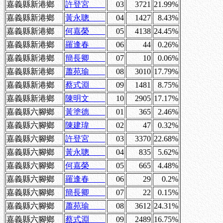
嘉義縣新港鄉
許登宮
03
3721
21.99%
嘉義縣新港鄉
黃永聰
04
1427
8.43%
嘉義縣新港鄉
何嘉榮
05
4138
24.45%
嘉義縣新港鄉
羅逢春
06
44
0.26%
嘉義縣新港鄉
簡長卿
07
10
0.06%
嘉義縣新港鄉
蕭苑瑜
08
3010
17.79%
嘉義縣新港鄉
蔡式淵
09
1481
8.75%
嘉義縣新港鄉
陳明文
10
2905
17.17%
嘉義縣六腳鄉
黃塗德
01
365
2.46%
嘉義縣六腳鄉
陳建瑋
02
47
0.32%
嘉義縣六腳鄉
許登宮
03
3370
22.68%
嘉義縣六腳鄉
黃永聰
04
835
5.62%
嘉義縣六腳鄉
何嘉榮
05
665
4.48%
嘉義縣六腳鄉
羅逢春
06
29
0.2%
嘉義縣六腳鄉
簡長卿
07
22
0.15%
嘉義縣六腳鄉
蕭苑瑜
08
3612
24.31%
嘉義縣六腳鄉
蔡式淵
09
2489
16.75%