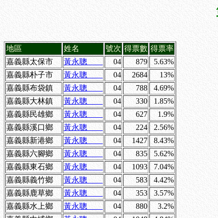
地區
姓名
號次
得票數
得票率
嘉義縣太保市
黃永聰
04
879
5.63%
嘉義縣朴子市
黃永聰
04
2684
13%
嘉義縣布袋鎮
黃永聰
04
788
4.69%
嘉義縣大林鎮
黃永聰
04
330
1.85%
嘉義縣民雄鄉
黃永聰
04
627
1.9%
嘉義縣溪口鄉
黃永聰
04
224
2.56%
嘉義縣新港鄉
黃永聰
04
1427
8.43%
嘉義縣六腳鄉
黃永聰
04
835
5.62%
嘉義縣東石鄉
黃永聰
04
1093
7.04%
嘉義縣義竹鄉
黃永聰
04
583
4.42%
嘉義縣鹿草鄉
黃永聰
04
353
3.57%
嘉義縣水上鄉
黃永聰
04
880
3.2%