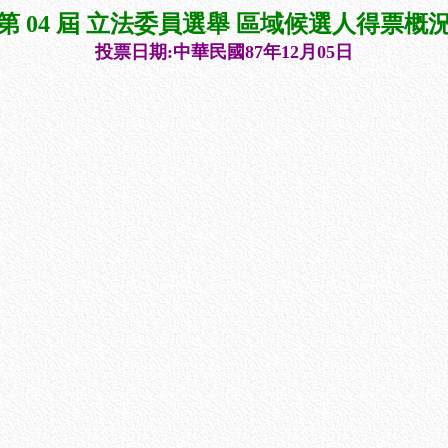
第 04 屆 立法委員選舉 區域候選人得票概
投票日期:中華民國87年12月05日