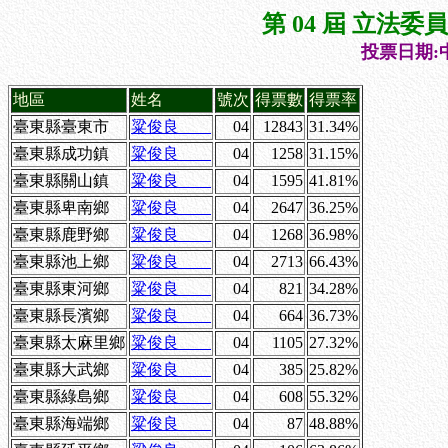
第 04 屆 立法
投票日期:中
地區
姓名
號次
得票數
得票率
臺東縣臺東市
粱俊良
04
12843
31.34%
臺東縣成功鎮
粱俊良
04
1258
31.15%
臺東縣關山鎮
粱俊良
04
1595
41.81%
臺東縣卑南鄉
粱俊良
04
2647
36.25%
臺東縣鹿野鄉
粱俊良
04
1268
36.98%
臺東縣池上鄉
粱俊良
04
2713
66.43%
臺東縣東河鄉
粱俊良
04
821
34.28%
臺東縣長濱鄉
粱俊良
04
664
36.73%
臺東縣太麻里鄉
粱俊良
04
1105
27.32%
臺東縣大武鄉
粱俊良
04
385
25.82%
臺東縣綠島鄉
粱俊良
04
608
55.32%
臺東縣海端鄉
粱俊良
04
87
48.88%