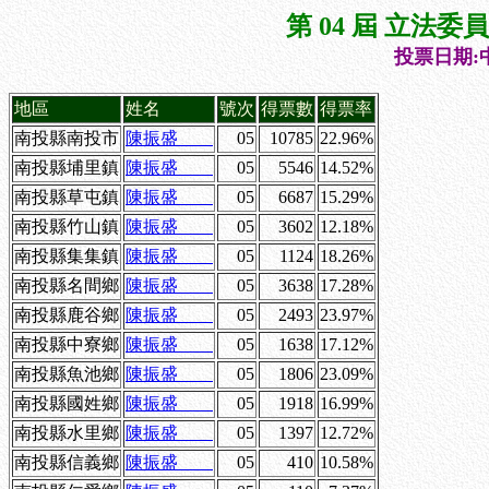
第 04 屆 立法
投票日期:中
地區
姓名
號次
得票數
得票率
南投縣南投市
陳振盛
05
10785
22.96%
南投縣埔里鎮
陳振盛
05
5546
14.52%
南投縣草屯鎮
陳振盛
05
6687
15.29%
南投縣竹山鎮
陳振盛
05
3602
12.18%
南投縣集集鎮
陳振盛
05
1124
18.26%
南投縣名間鄉
陳振盛
05
3638
17.28%
南投縣鹿谷鄉
陳振盛
05
2493
23.97%
南投縣中寮鄉
陳振盛
05
1638
17.12%
南投縣魚池鄉
陳振盛
05
1806
23.09%
南投縣國姓鄉
陳振盛
05
1918
16.99%
南投縣水里鄉
陳振盛
05
1397
12.72%
南投縣信義鄉
陳振盛
05
410
10.58%