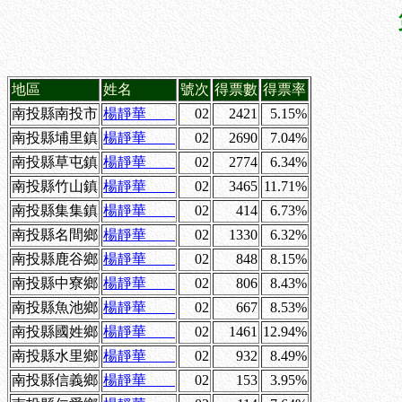
地區
姓名
號次
得票數
得票率
南投縣南投市
楊靜華
02
2421
5.15%
南投縣埔里鎮
楊靜華
02
2690
7.04%
南投縣草屯鎮
楊靜華
02
2774
6.34%
南投縣竹山鎮
楊靜華
02
3465
11.71%
南投縣集集鎮
楊靜華
02
414
6.73%
南投縣名間鄉
楊靜華
02
1330
6.32%
南投縣鹿谷鄉
楊靜華
02
848
8.15%
南投縣中寮鄉
楊靜華
02
806
8.43%
南投縣魚池鄉
楊靜華
02
667
8.53%
南投縣國姓鄉
楊靜華
02
1461
12.94%
南投縣水里鄉
楊靜華
02
932
8.49%
南投縣信義鄉
楊靜華
02
153
3.95%