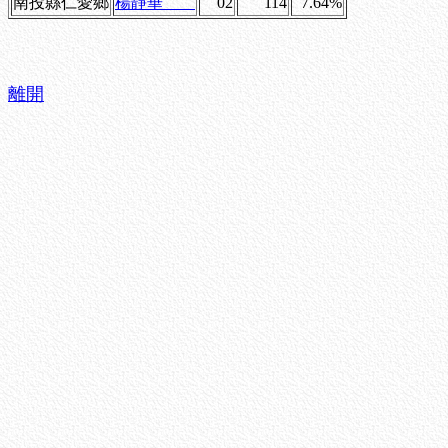
南投縣仁愛鄉
楊靜華
02
114
7.64%
離開