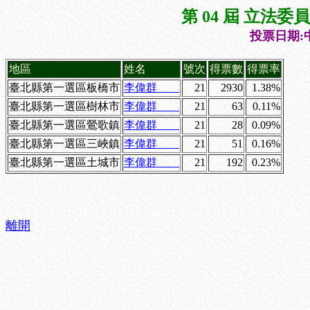
第 04 屆 立法
投票日期:中
地區
姓名
號次
得票數
得票率
臺北縣第一選區板橋市
李偉群
21
2930
1.38%
臺北縣第一選區樹林市
李偉群
21
63
0.11%
臺北縣第一選區鶯歌鎮
李偉群
21
28
0.09%
臺北縣第一選區三峽鎮
李偉群
21
51
0.16%
臺北縣第一選區土城市
李偉群
21
192
0.23%
離開