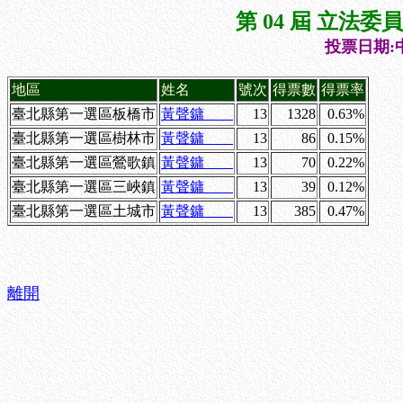
第 04 屆 立法
投票日期:中
地區
姓名
號次
得票數
得票率
臺北縣第一選區板橋市
黃聲鏞
13
1328
0.63%
臺北縣第一選區樹林市
黃聲鏞
13
86
0.15%
臺北縣第一選區鶯歌鎮
黃聲鏞
13
70
0.22%
臺北縣第一選區三峽鎮
黃聲鏞
13
39
0.12%
臺北縣第一選區土城市
黃聲鏞
13
385
0.47%
離開