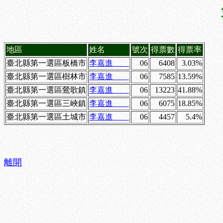
地區
姓名
號次
得票數
得票率
臺北縣第一選區板橋市
李嘉進
06
6408
3.03%
臺北縣第一選區樹林市
李嘉進
06
7585
13.59%
臺北縣第一選區鶯歌鎮
李嘉進
06
13223
41.88%
臺北縣第一選區三峽鎮
李嘉進
06
6075
18.85%
臺北縣第一選區土城市
李嘉進
06
4457
5.4%
離開