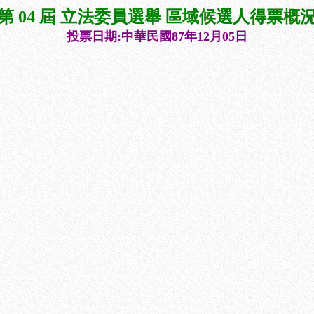
第 04 屆 立法委員選舉 區域候選人得票概
投票日期:中華民國87年12月05日