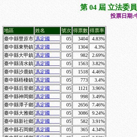
第 04 屆 立法
投票日期:中
地區
姓名
號次
得票數
得票率
臺中縣豐原市
馮定國
05
3404
4.83%
臺中縣東勢鎮
馮定國
05
1304
4.3%
臺中縣大甲鎮
馮定國
05
982
2.69%
臺中縣清水鎮
馮定國
05
1563
3.82%
臺中縣沙鹿鎮
馮定國
05
1518
4.46%
臺中縣梧棲鎮
馮定國
05
773
3.4%
臺中縣后里鄉
馮定國
05
1121
3.96%
臺中縣神岡鄉
馮定國
05
998
3.49%
臺中縣潭子鄉
馮定國
05
2656
7.46%
臺中縣大雅鄉
馮定國
05
3086
9.24%
臺中縣新社鄉
馮定國
05
582
3.91%
臺中縣石岡鄉
馮定國
05
365
4.34%