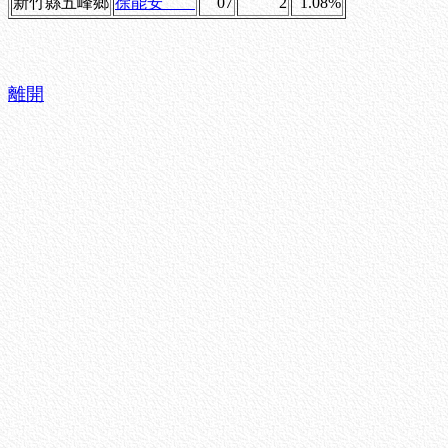
新竹縣五峰鄉
徐能安
07
2
1.08%
離開