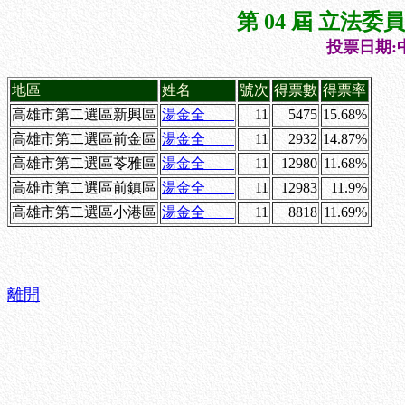
第 04 屆 立法
投票日期:中
地區
姓名
號次
得票數
得票率
高雄市第二選區新興區
湯金全
11
5475
15.68%
高雄市第二選區前金區
湯金全
11
2932
14.87%
高雄市第二選區苓雅區
湯金全
11
12980
11.68%
高雄市第二選區前鎮區
湯金全
11
12983
11.9%
高雄市第二選區小港區
湯金全
11
8818
11.69%
離開