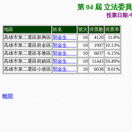
第 04 屆 立法
投票日期:中
地區
姓名
號次
得票數
得票率
高雄市第二選區新興區
郭金生
10
4120
11.8%
高雄市第二選區前金區
郭金生
10
1997
10.13%
高雄市第二選區苓雅區
郭金生
10
6837
6.15%
高雄市第二選區前鎮區
郭金生
10
11443
10.49%
高雄市第二選區小港區
郭金生
10
6038
8.01%
離開