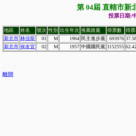
第 04屆 直轄市
投票日期:中
地區
姓名
號次
性別
出生年次
推薦政黨
得票數
得票
新北市
林佳龍
01
M
1964
民主進步黨
693976
37.5
新北市
侯友宜
02
M
1957
中國國民黨
1152555
62.4
離開