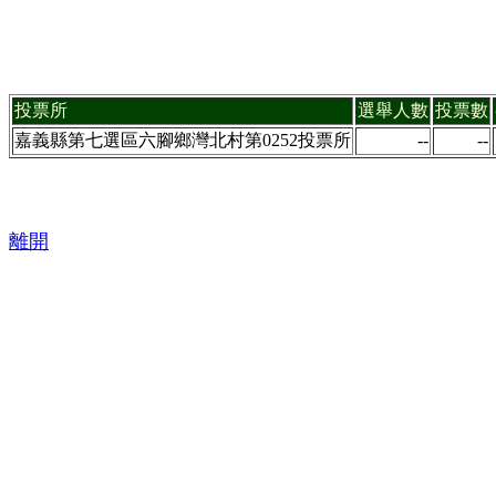
投票所
選舉人數
投票數
嘉義縣第七選區六腳鄉灣北村第0252投票所
--
--
離開