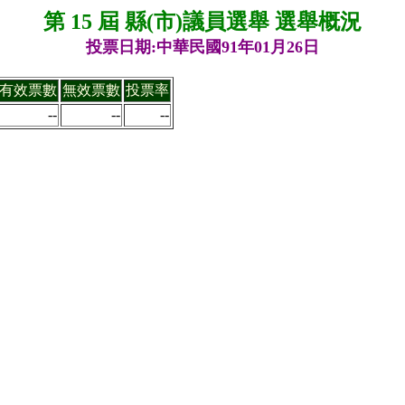
第 15 屆 縣(市)議員選舉 選舉概況
投票日期:中華民國91年01月26日
有效票數
無效票數
投票率
--
--
--