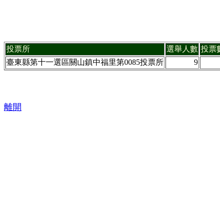
投票所
選舉人數
投票
臺東縣第十一選區關山鎮中福里第0085投票所
9
離開