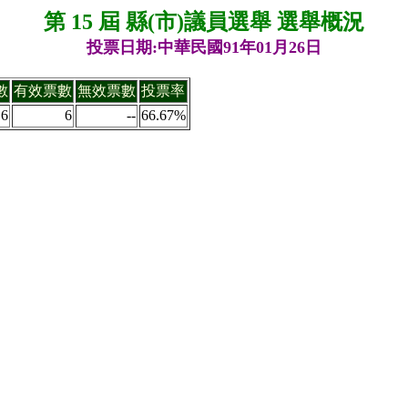
第 15 屆 縣(市)議員選舉 選舉概況
投票日期:中華民國91年01月26日
數
有效票數
無效票數
投票率
6
6
--
66.67%