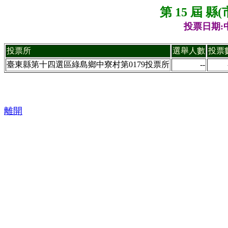
第 15 屆 
投票日期:中
投票所
選舉人數
投票
臺東縣第十四選區綠島鄉中寮村第0179投票所
--
離開