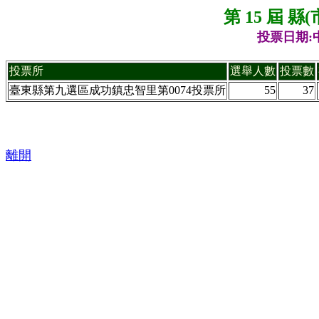
第 15 屆 
投票日期:中
投票所
選舉人數
投票數
臺東縣第九選區成功鎮忠智里第0074投票所
55
37
離開