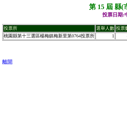
第 15 屆 
投票日期:中
投票所
選舉人數
投票
桃園縣第十三選區楊梅鎮梅新里第0764投票所
1
離開